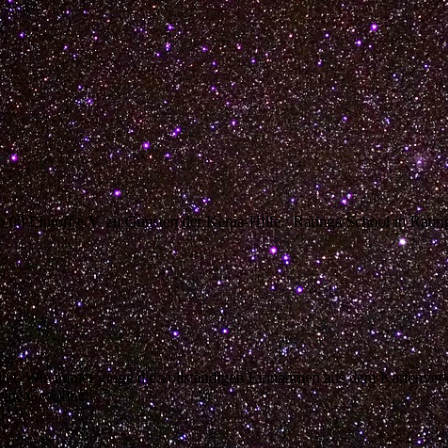
 08 Lintorf e.V. zu Gunsten der Kenia-Hilfe / Ratinga School in Ratin
altet. Wie immer ginge die vollständigen Einnahmen aus dem Kartenver
 keine Gewinne.