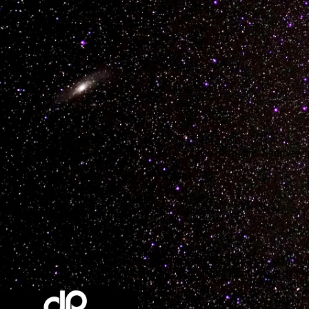
Im November trat die Sternenlicht-Revue für den Turn- und Sportverein
Samstag 03. November 2018 um 15.30 Uhr
Sonntag 04. November 2018 um 14:30 Uhr
Stadthalle Ratingen
Schützenstraße 1
40878 Ratingen
Der Auftritt wurde vom Turn- und Sportverein 08 Lintorf e.V. veranst
Veranstalter. Die Sternenlicht-Revue tritt ehrenamtlich auf und erzielt