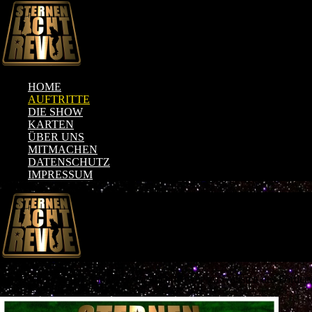
HOME
AUFTRITTE
DIE SHOW
KARTEN
ÜBER UNS
MITMACHEN
DATENSCHUTZ
IMPRESSUM
Im November 2011 trat die Sternenlicht-Revue zu Gunsten des Förder