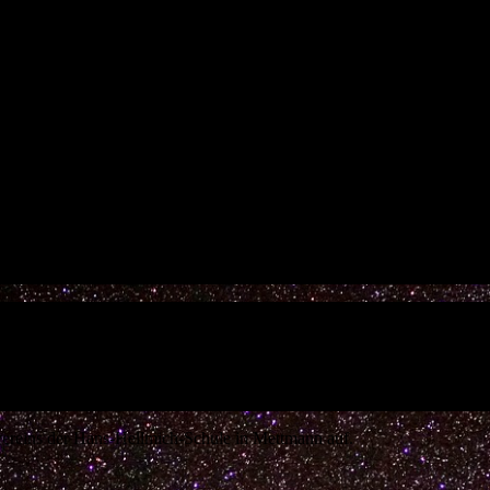
vereins der Hans-Hellmich-Schule in Mettmann auf.